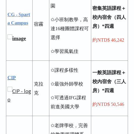
園
密集英語課程＋
CG - Spart
校內宿舍（四人
✩小班制教學，高
a Campus
宿霧
房）*四週
達16種團體課程可
選擇
約NTD$ 46,242
✩學習風氣佳
✩課程多樣性
一般英語課程＋
CIP
校內宿舍（三人
克拉
✩最強外師學校
房）*四週
克
✩可透過IFG課程
約NTD$ 50,546
前進美國大學
✩老牌學校，完善