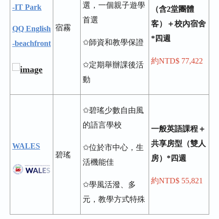
選，一個親子遊學
-IT Park
（含2堂團體
首選
客）＋校內宿舍
宿霧
QQ English
*四週
✩師資和教學保證
-beachfront
約NTD$ 77,422
✩定期舉辦課後活
動
✩碧瑤少數自由風
的語言學校
一般英語課程＋
共享房型（雙人
WALES
✩位於市中心，生
碧瑤
房）*四週
活機能佳
約NTD$ 55,821
✩學風活潑、多
元，教學方式特殊