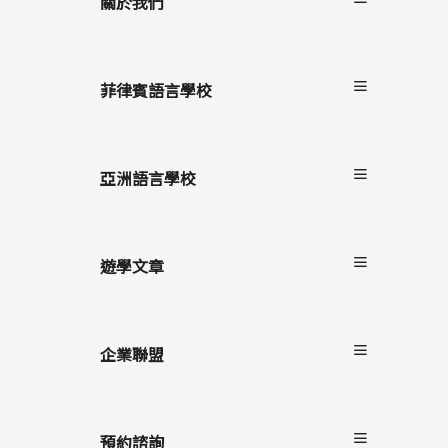
關於我們
關於非凡遊學
服務流程
菲律賓語言學校
雙國遊學
進修留學
宿霧
駐點服務
碧瑤
亞洲語言學校
克拉克
長灘島
遊學文章
最新消息
遊學懶人包
企業聯盟
語言學校/生活
學生心得
自助家遊學網
海外留遊學
上學院留學
預約諮詢