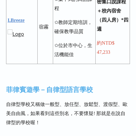
密集口說課程
程
＋校內宿舍
（四人房）*四
I.Breeze
✩教師定期培訓，
宿霧
週
確保教學品質
約NTD$
✩位於市中心，生
47,233
活機能佳
菲律賓遊學－自律型語言學校
自律型學校又稱做一般型、放任型、放鬆型、渡假型、歐
美自由風，如果看到這些別名，不要懷疑! 那就是在說自
律型的學校喔！