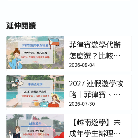
延伸閱讀
菲律賓遊學代辦
怎麼選？比較重
點、服務流程與
2026-08-04
真實學員評價完
2027 連假遊學攻
整解析！ - 非凡遊
略｜菲律賓、泰
學
國、越南短期遊
2026-07-30
學與特休請假技
【越南遊學】未
巧 - 非凡遊學
成年學生辦理簽