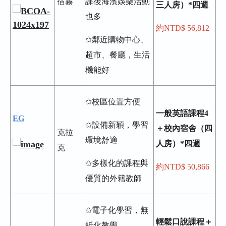
宿霧
課後海濱娛樂活動
三人房）*四週
也多
約NTD$ 56,812
✩鄰近購物中心、
超市、餐廳，生活
機能好
✩校區位置方便
一般英語課程4
EG
✩設備新穎，學習
＋校內宿舍（四
克拉
環境舒適
人房）*四週
克
✩多樣化的課程與
約NTD$ 50,866
優質的外籍教師
✩電子化學習，無
輕鬆口說課程＋
紙化教學