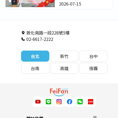
證 & WEG文件全
2026-07-15
指南｜家長必看!
－非凡遊學
敦化南路一段228號5樓
02-6617-2222
台北
新竹
台中
台南
高雄
宿霧