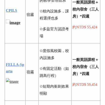
的教學管理體系
一般英語課程＋
校內宿舍（三人
CPILS
✩校內設施多，課
宿霧
房）*四週
程選擇也多
約NTD$ 55,424
✩多益官方認證考
場
✩度假風校園，校
內設施多
一般英語課程＋
FELLA-Sp
校內宿舍（三人
✩有固定活動（如
arta
宿霧
房）*四週
跳島行程）
約NTD$ 59,454
✩短期內衝刺效果
明顯