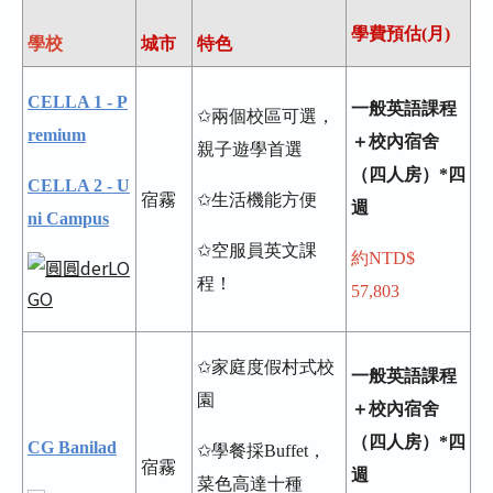
學費預估(月)
學校
城市
特色
CELLA 1 - P
一般英語課程
✩兩個校區可選，
remium
＋校內宿舍
親子遊學首選
（四人房）*四
CELLA 2 - U
宿霧
✩生活機能方便
週
ni Campus
✩空服員英文課
約NTD$
程！
57,803
✩家庭度假村式校
一般英語課程
園
＋校內宿舍
（四人房）*四
CG Banilad
✩學餐採Buffet，
宿霧
週
菜色高達十種