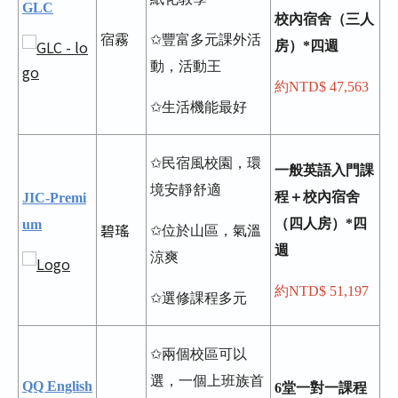
GLC
校內宿舍（三人
宿霧
✩豐富多元課外活
房）*四週
動，活動王
約NTD$ 47,563
✩生活機能最好
✩民宿風校園，環
一般英語入門課
境安靜舒適
程＋校內宿舍
JIC-Premi
（四人房）*四
um
碧瑤
✩位於山區，氣溫
週
涼爽
約NTD$ 51,197
✩選修課程多元
✩兩個校區可以
選，一個上班族首
QQ English
6堂一對一課程