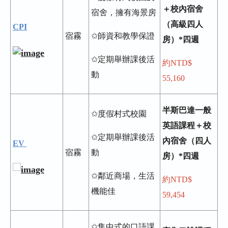
＋校內宿舍
宿舍，擁有海景房
（高級四人
CPI
宿霧
✩師資和教學保證
房）*四週
✩定期舉辦課後活
約NTD$
動
55,160
半斯巴達一般
✩度假村式校園
英語課程＋校
✩定期舉辦課後活
內宿舍（四人
EV
宿霧
動
房）*四週
✩鄰近商場，生活
約NTD$
機能佳
59,454
✩集中式的口語課