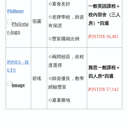
✩素食友好
一般英語課程＋
Philinter
校內宿舍（三人
✩老牌學校，師資
宿霧
房）*四週
有保證
約NTD$ 56,481
✩豐富國籍比例
✩兩間校區，依程
PINES - IE
度選擇
雅思一般課程＋
LTS
四人房*四週
碧瑤
✩師資優良，教學
經驗豐富
約NTD$ 57,142
✩避暑勝地