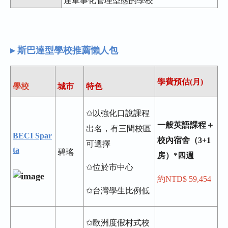
達軍事化管理型態的學校
▸ 斯巴達型學校推薦懶人包
學費預估(月)
學校
城市
特色
✩以強化口說課程
一般英語課程＋
出名，有三間校區
BECI Spar
校內宿舍（3+1
可選擇
ta
碧瑤
房）*四週
✩位於市中心
約NTD$ 59,454
✩台灣學生比例低
✩歐洲度假村式校