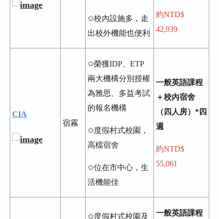
約NTD$
✩校內設施多，走
42,939
出校外機能也便利
✩榮獲IDP、ETP
兩大機構分別授權
一般英語課程
為雅思、多益考試
＋校內宿舍
的報名機構
（四人房）*四
CIA
宿霧
週
✩度假村式校園，
高檔宿舍
約NTD$
55,061
✩位在市中心，生
活機能佳
一般英語課程
✩度假村式校園及