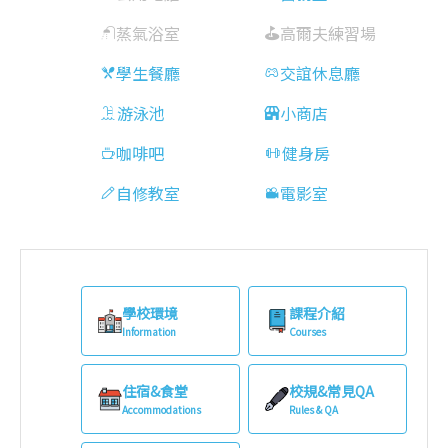
蒸氣浴室
高爾夫練習場
學生餐廳
交誼休息廳
游泳池
小商店
咖啡吧
健身房
自修教室
電影室
學校環境
課程介紹
Information
Courses
住宿&食堂
校規&常見QA
Accommodations
Rules & QA