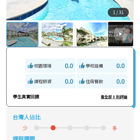
1
/
31
0.0
0.0
校園環境
學校設備
0.0
0.0
課程師資
住宿餐飲
學生真實回饋
看全部 0 則評論
台灣人佔比
少
多
課程種類