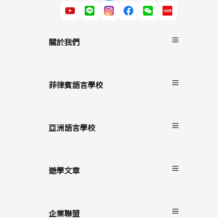
關於我們
關於非凡遊學
服務流程
菲律賓語言學校
雙國遊學
進修留學
宿霧
駐點服務
碧瑤
亞洲語言學校
克拉克
長灘島
遊學文章
最新消息
遊學懶人包
企業聯盟