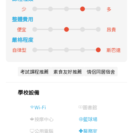
少
多
整體費用
便宜
昂貴
嚴格程度
自律型
斯巴達
考試課程推薦
素食友好推薦
情侶同居宿舍
學校設備
Wi-Fi
圖書館
按摩中心
籃球場
公用電腦
醫務室