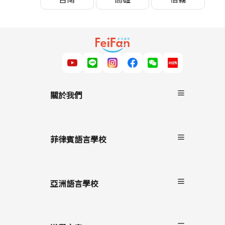
關於我們
關於非凡遊學
服務流程
菲律賓語言學校
雙國遊學
進修留學
宿霧
駐點服務
碧瑤
亞洲語言學校
克拉克
長灘島