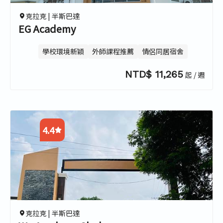
克拉克 |
半斯巴達
EG Academy
學校環境新穎
外師課程推薦
情侶同居宿舍
NTD$ 11,265
起 / 週
4.4
4.5
4.5
4.0
4.5
克拉克 |
半斯巴達