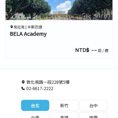
0.0
0.0
0.0
克拉克 |
半斯巴達
BELA Academy
NTD$ --
起 / 週
敦化南路一段228號5樓
02-6617-2222
台北
新竹
台中
台南
高雄
宿霧