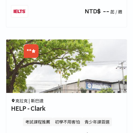
NTD$ --
起 / 週
**
0.0
0.0
0.0
0.0
克拉克 |
斯巴達
HELP - Clark
考試課程推薦
初學不用害怕
青少年課首選