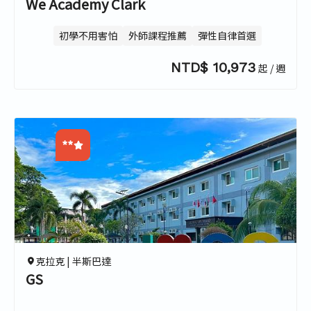
We Academy Clark
初學不用害怕
外師課程推薦
彈性自律首選
NTD$ 10,973
起 / 週
**
0.0
0.0
0.0
0.0
克拉克 |
半斯巴達
GS