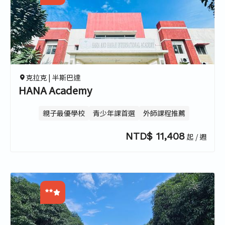
0.0
0.0
0.0
0.0
克拉克 |
半斯巴達
HANA Academy
親子最優學校
青少年課首選
外師課程推薦
NTD$ 11,408
起 / 週
**
0.0