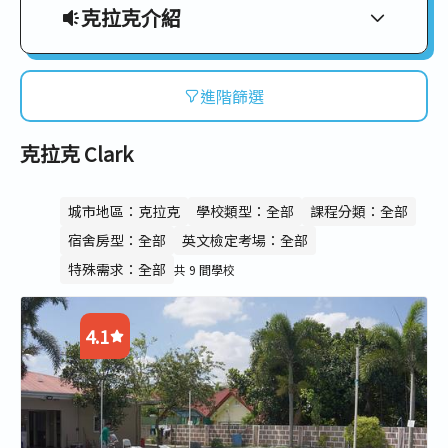
克拉克介紹
克拉克
Clark
進階篩選
「外師資源最多的前美國空軍基地」
克拉克 Clark
前為美國空軍基地，現在是菲律賓天使城的經
濟特區，與蘇比克灣並稱是全菲律賓最安全的
城市，克拉克是菲律賓經濟高度發展的地區。
城市地區：克拉克
學校類型：全部
課程分類：全部
這個城市遍佈美軍遺留的歷史痕跡，具有歷史
宿舍房型：全部
英文檢定考場：全部
價值也肩負著豐富的文教資源。
特殊需求：全部
共 9 間學校
克拉克語言學校的最大特色就是豐富的外籍教
師資源，讓學生能更多接觸到英文母語的使用
4.1
者，學習正規的美式英文。現在陸續有航空公
司開放直飛，讓克拉克成為許多學生的新選
4.5
擇！
3.5
4.7