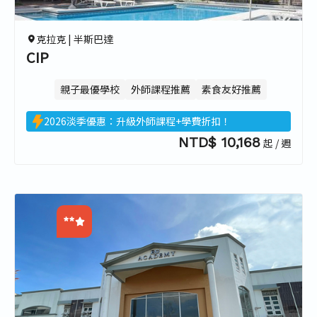
3.8
克拉克 |
半斯巴達
CIP
親子最優學校
外師課程推薦
素食友好推薦
2026淡季優惠：升級外師課程+學費折扣！
NTD$ 10,168
起 / 週
**
0.0
0.0
0.0
0.0