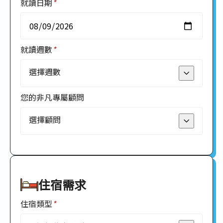
就讀日期
*
韓國
就讀週數
*
選擇週數
您的非凡專屬顧問
1
選擇顧問
2
3
Addy Wang
住宿需求
4
Andy
住宿類型
*
5
Anny Wang