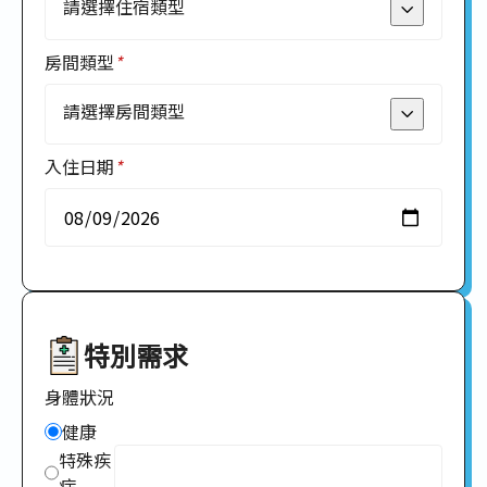
請選擇住宿類型
6
Bobo Chuang
房間類型
*
7
Cheryl Gu
校內宿舍
請選擇房間類型
8
Kiki Wang
校外宿舍
入住日期
*
9
Miki
飯店
單人房
10
Zoe
自理
雙人房
11
Zona Lee
三人房
12
特別需求
四人房
13
身體狀況
五人房
健康
14
六人房
特殊疾
病
15