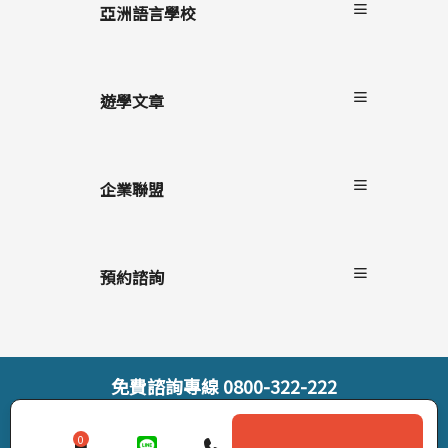
碧瑤
亞洲語言學校
34
克拉克
長灘島
35
遊學文章
36
最新消息
遊學懶人包
企業聯盟
語言學校/生活
學生心得
自助家遊學網
海外留遊學
上學院留學
預約諮詢
遊學隨身秘書APP
StudyDIY國際遊學博覽會
線上預約諮詢
線上直接報名
索取遊學雜誌
免費諮詢專線
0800-322-222
© StudyDIY 2019-2026. All rights reserved |
隱私權政策
0