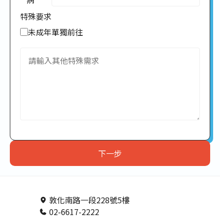
家庭房
特殊要求
16
未成年單獨前往
其他
17
18
19
20
21
下一步
22
23
敦化南路一段228號5樓
02-6617-2222
24