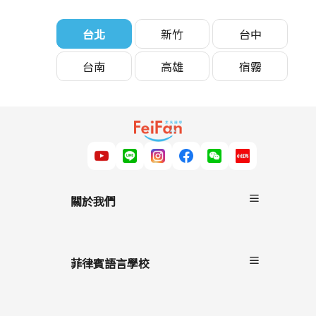
25
台北
新竹
台中
26
台南
高雄
宿霧
27
28
29
30
關於我們
31
關於非凡遊學
服務流程
32
菲律賓語言學校
雙國遊學
進修留學
33
宿霧
駐點服務