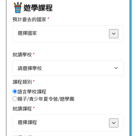
遊學課程
預計要去的國家
*
選擇國家
就讀學校
*
菲律賓
請選擇學校
越南
課程類別
*
泰國
語言學校課程
親子/青少年夏令營/遊學團
馬來西亞
就讀課程
*
新加坡
選擇課程
印尼