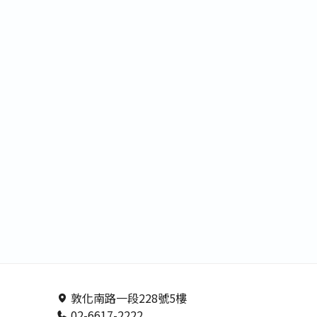
敦化南路一段228號5樓
02-6617-2222