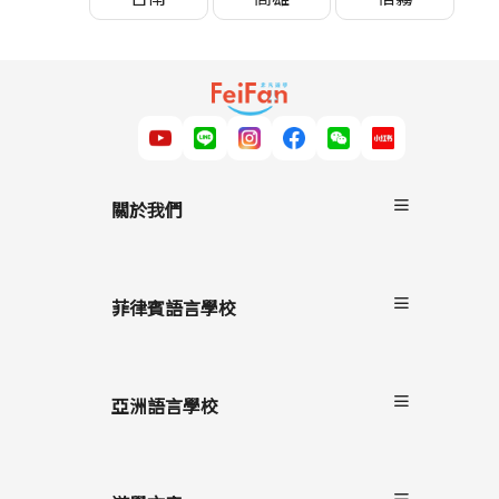
關於我們
關於非凡遊學
服務流程
菲律賓語言學校
雙國遊學
進修留學
宿霧
駐點服務
碧瑤
亞洲語言學校
克拉克
長灘島