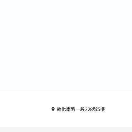
年英語課程
家長英語課程
雅思一般課程
雅思密集課程
師執照課程
航空英語課程
團
其他
八人房
敦化南路一段228號5樓