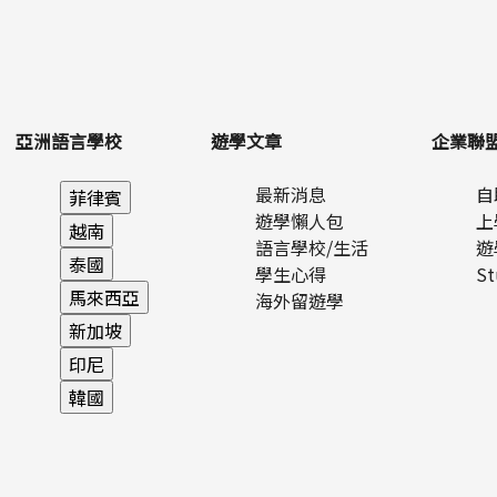
走讀
親子遊學
二週超短期遊學
情侶同
亞洲語言學校
遊學文章
企業聯
最新消息
自
重新篩選
進階篩選
遊學懶人包
上
語言學校/生活
遊
學生心得
S
海外留遊學