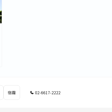
集英語課程
強力口說課程
密集英語課程
青少
多益密集課程
多益保證班
雅思準備課程
托福一般課程
托福密集課程
托福保證班
教
2026 非凡遊學團
2026 親子遊學
2027 非凡遊學
三人房
四人房
五人房
六人房
家庭房
宿霧
02-6617-2222
指定考場
托福指定考場