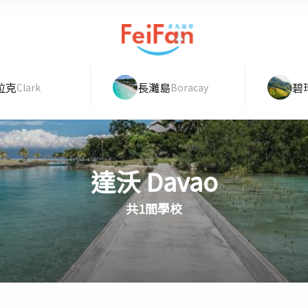
拉克
長灘島
碧
Clark
Boracay
達沃 Davao
共1間學校