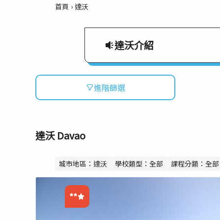
首頁
達沃
達沃介紹
達沃
Davao
進階篩選
位於菲律賓南方的達沃是民答那
由於市長的鐵腕政策、完善的緊
學校類型
達沃 Davao
相較於其他大都市，這邊的華人
於英語學習上！
全部
斯巴達
半斯巴達
城市地區：達沃
學校類型：全部
課程分類：全部
**
課程分類