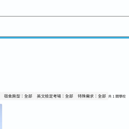
峨島上最重要的城市，也是僅次於菲律賓馬尼拉跟宿霧的第三大
急聯絡網，達沃奇蹟似地成為民答那峨島上少數治安良好的區域
比例與娛樂誘惑較少，選擇這個城市的學生，能有更多繼會在生
自律型
大學附設語言中心
宿舍房型：全部
英文檢定考場：全部
特殊需求：全部
共 1 間學校