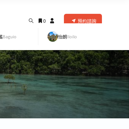
0
預約諮詢
瑤
怡朗
Baguio
Iloilo