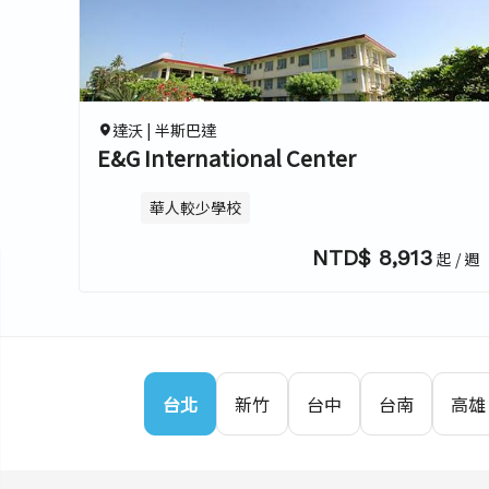
全部
輕鬆英語課程
超密
0.0
0.0
多益準備課程
多益一般課程
0.0
雅思保證班
托福準備課程
0.0
一般英語課程
2026 夏令營
達沃 |
半斯巴達
E&G International Center
華人較少學校
宿舍房型
NTD$ 8,913
起 / 週
全部
單人房
雙人房
英文檢定考場
台北
新竹
台中
台南
高雄
全部
多益指定考場
雅思