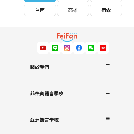
台南
高雄
宿霧
關於我們
關於非凡遊學
服務流程
菲律賓語言學校
雙國遊學
進修留學
宿霧
駐點服務
碧瑤
亞洲語言學校
克拉克
長灘島