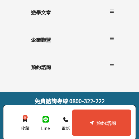
遊學文章
最新消息
遊學懶人包
企業聯盟
語言學校/生活
學生心得
自助家遊學網
海外留遊學
上學院留學
預約諮詢
遊學隨身秘書APP
StudyDIY國際遊學博覽會
線上預約諮詢
線上直接報名
索取遊學雜誌
免費諮詢專線
0800-322-222
© StudyDIY 2019-2026. All rights reserved |
隱私權政策
0
預約諮詢
收藏
Line
電話