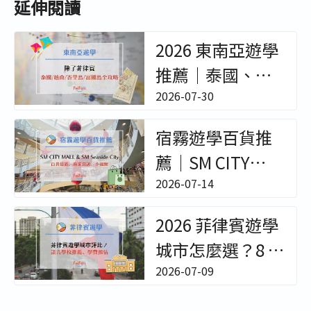
延伸閱讀
2026 東南亞遊學
推薦｜泰國、越
南、峇里島冬夏
2026-07-30
令營與成人遊學
宿霧遊學百貨推
全攻略 - 非凡遊學
薦｜SM CITY
MALL & SM
2026-07-14
Seaside City｜百
2026 菲律賓遊學
貨位置/樓層環境/
城市怎麼選？8 大
櫃位餐廳超完整
熱門城市、語言
2026-07-09
開箱！【菲律賓
學校特色與費用