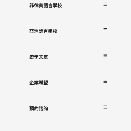
服務流程
菲律賓語言學校
雙國遊學
進修留學
宿霧
駐點服務
碧瑤
亞洲語言學校
克拉克
長灘島
遊學文章
最新消息
遊學懶人包
企業聯盟
語言學校/生活
學生心得
自助家遊學網
海外留遊學
上學院留學
預約諮詢
遊學隨身秘書APP
StudyDIY國際遊學博覽會
線上預約諮詢