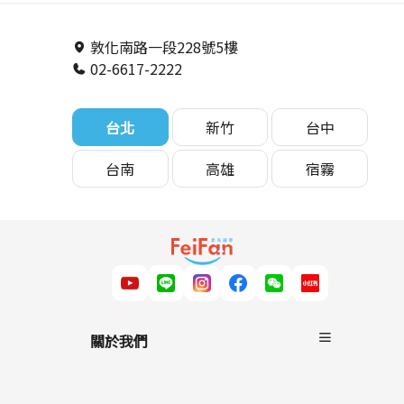
遊學駐點直擊】
預估終極評比 - 非
－非凡遊學
凡遊學
敦化南路一段228號5樓
02-6617-2222
台北
新竹
台中
台南
高雄
宿霧
關於我們
關於非凡遊學