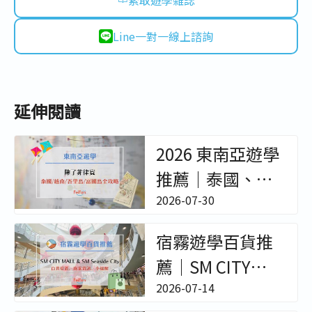
索取遊學雜誌
Line一對一線上諮詢
延伸閱讀
2026 東南亞遊學
推薦｜泰國、越
南、峇里島冬夏
2026-07-30
令營與成人遊學
宿霧遊學百貨推
全攻略 - 非凡遊學
薦｜SM CITY
MALL & SM
2026-07-14