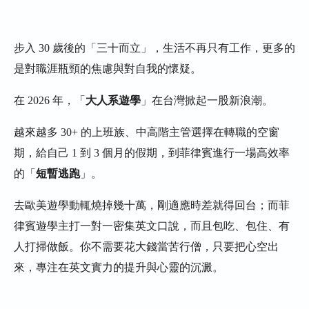
GLC (Global Language Cebu) - 宿霧
日系精緻生活，轉職外商的超速跳板
步入 30 歲後的「三十而立」，生活不再只有工作，更多的
是對職涯瓶頸的焦慮與對自我的懷疑。
CBOA (Cebu Blue Ocean Academy) - 宿
霧
在 2026 年，「
大人系遊學
」在台灣掀起一股新浪潮。
開窗即是藍海，最療癒的度假風海景
越來越多 30+ 的上班族、中高階主管選擇在轉職的空窗
學校
期，給自己 1 到 3 個月的假期，到菲律賓進行一場高效率
JIC Premium - 碧瑤
的「
短暫逃跑
」。
去歐美遊學動輒燒掉幾十萬，剛適應時差就得回台；而菲
在咖啡香與迷霧森林中，找回內心的
平靜
律賓遊學主打一對一密集英文口說，而且包吃、包住、有
人打掃做飯。你不需要花大錢當苦行僧，只要把心空出
BECI City - 碧瑤
來，專注在英文實力的提升與心靈的沉澱。
現代都會風，專為成人與自律學習者
打造的迷霧咖啡館