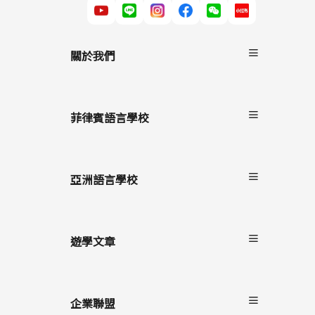
關於我們
關於非凡遊學
服務流程
菲律賓語言學校
雙國遊學
進修留學
宿霧
駐點服務
碧瑤
亞洲語言學校
克拉克
長灘島
遊學文章
最新消息
遊學懶人包
企業聯盟
語言學校/生活