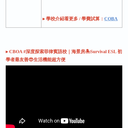
▸ 學校介紹看更多 / 學費試算：
COBA
▸ CBOA #深度探索菲律賓語校｜海景房🏝️Survival ESL 初
學者最友善😎生活機能超方便