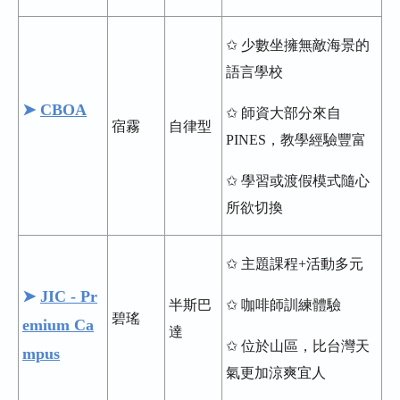
✩ 少數坐擁無敵海景的
語言學校
➤
CBOA
✩ 師資大部分來自
宿霧
自律型
PINES，教學經驗豐富
✩ 學習或渡假模式隨心
所欲切換
✩ 主題課程+活動多元
➤
JIC - Pr
半斯巴
✩ 咖啡師訓練體驗
碧瑤
emium Ca
達
✩ 位於山區，比台灣天
mpus
氣更加涼爽宜人