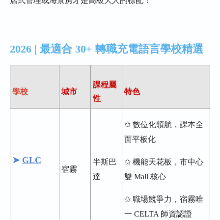
店式管理或海景房才是高級大人的標配！
2026 | 最適合 30+ 轉職充電語言學校精選
課程屬
學校
城市
特色
性
✩ 數位化領航，課本全
面平板化
➤
GLC
半斯巴
✩ 機能天花板，市中心
宿霧
達
雙 Mall 核心
✩ 職場競爭力，宿霧唯
一 CELTA 師資認證