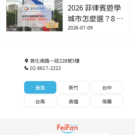
Seaside City｜百
2026 菲律賓遊學
貨位置/樓層環境/
城市怎麼選？8 大
櫃位餐廳超完整
熱門城市、語言
2026-07-09
開箱！【菲律賓
學校特色與費用
遊學駐點直擊】
預估終極評比 - 非
－非凡遊學
凡遊學
敦化南路一段228號5樓
02-6617-2222
台北
新竹
台中
台南
高雄
宿霧