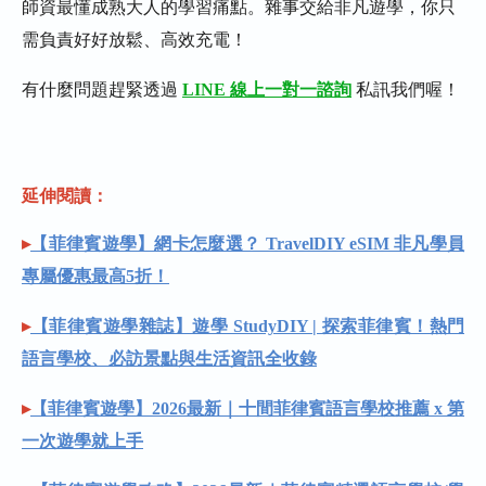
師資最懂成熟大人的學習痛點。雜事交給非凡遊學，你只
需負責好好放鬆、高效充電！
有什麼問題趕緊透過
LINE 線上一對一諮詢
私訊我們喔！
延伸閱讀：
▸
【菲律賓遊學】網卡怎麼選？ TravelDIY eSIM 非凡學員
專屬優惠最高5折！
▸
【菲律賓遊學雜誌】遊學 StudyDIY | 探索菲律賓！熱門
語言學校、必訪景點與生活資訊全收錄
▸
【菲律賓遊學】2026最新｜十間菲律賓語言學校推薦 x 第
一次遊學就上手