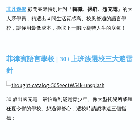
非凡遊學
顧問團隊特別針對「
轉職、裸辭、想充電
」的大
結語：30 歲後的轉職投資，你要看的是
人系學員，精選出 4 間生活質感高、校風舒適的語言學
「價值」而非「價格」
校，讓你用最低成本，換取下一階段翻轉人生的底氣！
我想了解菲律賓遊學語言學校代辦相關
資訊及費用該怎麼辦呢?
菲律賓語言學校 | 30+上班族選校三大避雷
針
30 歲出國充電，最怕進到滿是青少年、像大型托兒所或瘋
狂夏令營的學校。想過得舒心，選校時請認準這三個指
標：