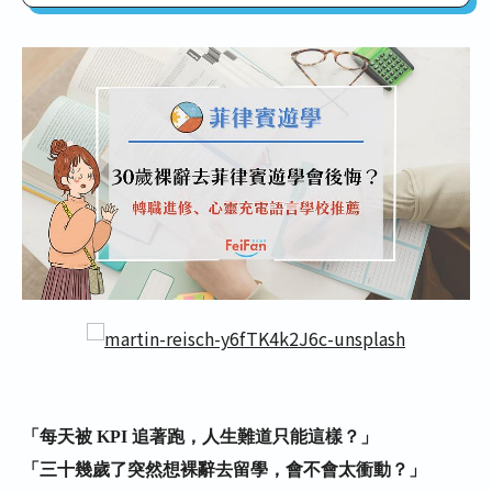
菲律賓語言學校 | 30+上班族選校三大避
雷針
➤ 指標一：看學員年齡層結構
➤ 指標二：校風要「自律放鬆」而非
「高壓監獄」
➤ 指標三：重視生活隱私與住宿品質
2026 | 最適合 30+ 轉職充電語言學校精
選
➤ GLC
➤ CBOA
➤ JIC - Premium Campus
「每天被 KPI 追著跑，人生難道只能這樣？」
➤ BECI - City Campus
「三十幾歲了突然想裸辭去留學，會不會太衝動？」