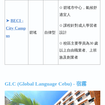
✩ 碧瑤市中心，氣候舒
適宜人
➤
BECI -
✩ 課程針對成人學習者
City Camp
碧瑤
自律型
設計
us
✩ 校區主要學員為30 歲
以上自由職業者、上班
族及創業者
GLC (Global Language Cebu) - 宿霧