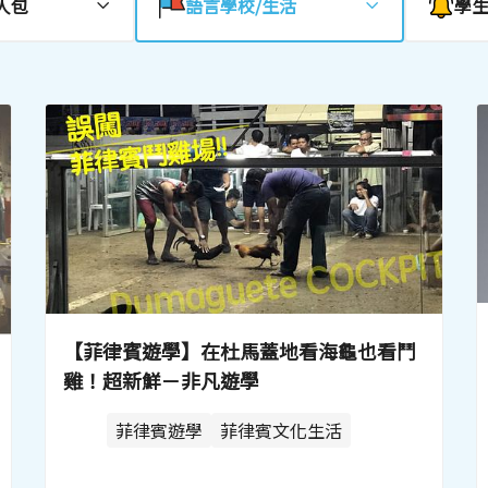
人包
語言學校/生活
學
【菲律賓遊學】在杜馬蓋地看海龜也看鬥
雞！超新鮮－非凡遊學
菲律賓遊學
菲律賓文化生活