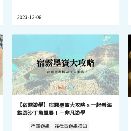
2023-12-08
【宿霧遊學】宿霧墨寶大攻略ｘ一起看海
龜跟沙丁魚風暴！－非凡遊學
宿霧遊學
菲律賓遊學須知