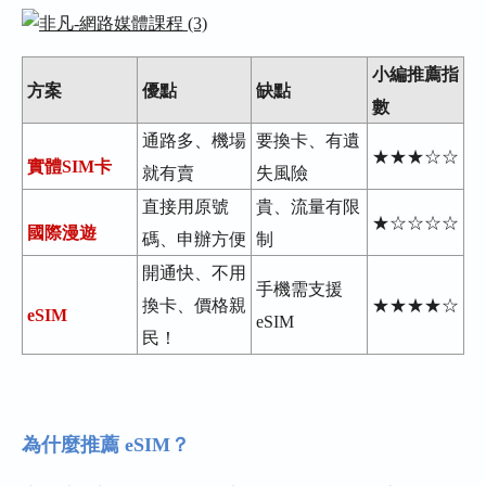
小編推薦指
方案
優點
缺點
數
通路多、機場
要換卡、有遺
★★★☆☆
實體SIM卡
就有賣
失風險
直接用原號
貴、流量有限
★☆☆☆☆
國際漫遊
碼、申辦方便
制
開通快、不用
手機需支援
換卡、價格親
★★★★☆
eSIM
eSIM
民！
為什麼推薦 eSIM？