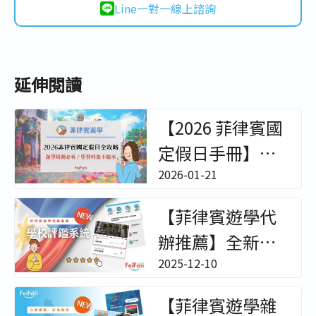
Line一對一線上諮詢
延伸閱讀
【2026 菲律賓國
定假日手冊】遊
學規劃必看！上
2026-01-21
課學習時數不縮
【菲律賓遊學代
水 - 非凡遊學
辦推薦】全新
「學校評鑑系
2025-12-10
統」上線！真實
【菲律賓遊學雜