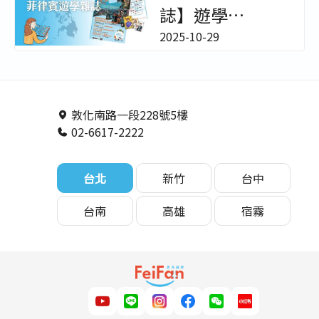
學生心得透明公
誌】遊學
開 － 非凡遊學
StudyDIY | 探索
2025-10-29
菲律賓！熱門語
言學校、必訪景
點與生活資訊全
敦化南路一段228號5樓
02-6617-2222
收錄 － 非凡遊學
台北
新竹
台中
台南
高雄
宿霧