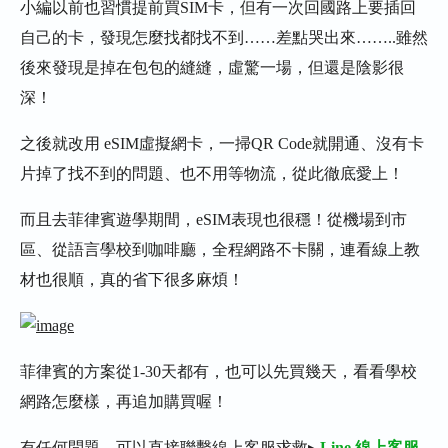
小編以前也習慣提前買SIM卡，但有一次回國路上要插回
自己的卡，發現怎麼找都找不到……差點哭出來……..雖然
後來發現是掉在包包的縫縫，虛驚一場，但還是陰影很
深！
之後就改用 eSIM虛擬網卡，一掃QR Code就開通、沒有卡
片掉了找不到的問題、也不用等物流，從此徹底愛上！
而且去菲律賓遊學期間，eSIM表現也很穩！從機場到市
區、從語言學校到咖啡廳，全程網路不卡關，連看線上教
材也很順，真的省下很多麻煩！
菲律賓的方案從1-30天都有，也可以先買幾天，看看學校
網路怎麼樣，再追加購買喔！
有任何問題，可以直接聯繫線上客服求救▸
Line 線上客服