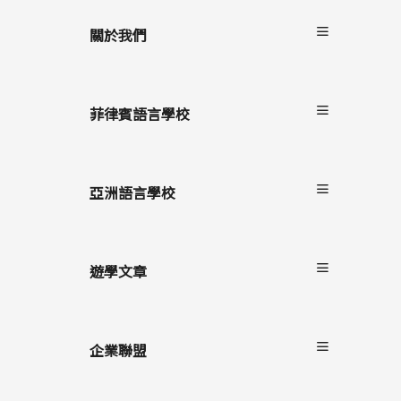
關於我們
關於非凡遊學
服務流程
菲律賓語言學校
雙國遊學
進修留學
宿霧
駐點服務
碧瑤
亞洲語言學校
克拉克
長灘島
遊學文章
最新消息
遊學懶人包
企業聯盟
語言學校/生活
學生心得
自助家遊學網