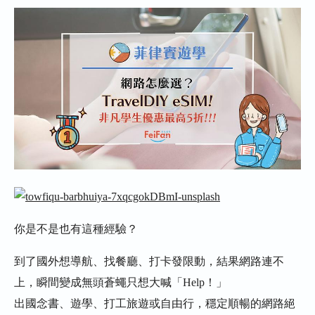
eSIM誰最划算？
為什麼推薦 eSIM？
TravelDIY eSIM｜學生限定網路優惠最
高5折！
★ eSIM 優惠方案內容
TravelDIY eSIM 優勢一次看
出國遊留學網路 1GB流量能做什麼？
我想了解菲律賓遊學代辦相關資訊及費
你是不是也有這種經驗？
用該怎麼辦呢?
到了國外想導航、找餐廳、打卡發限動，結果網路連不
上，瞬間變成無頭蒼蠅只想大喊「Help！」
出國念書、遊學、打工旅遊或自由行，穩定順暢的網路絕