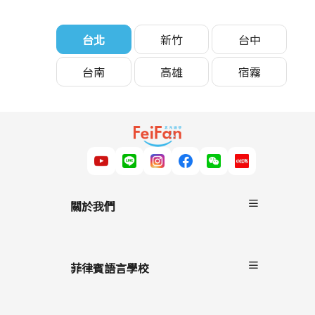
台北
新竹
台中
台南
高雄
宿霧
關於我們
關於非凡遊學
服務流程
菲律賓語言學校
雙國遊學
進修留學
宿霧
駐點服務