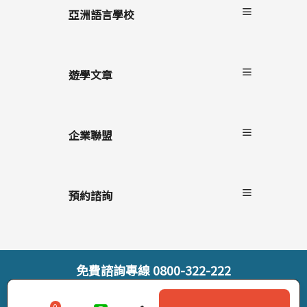
碧瑤
亞洲語言學校
克拉克
長灘島
遊學文章
最新消息
遊學懶人包
企業聯盟
語言學校/生活
學生心得
自助家遊學網
海外留遊學
上學院留學
預約諮詢
遊學隨身秘書APP
StudyDIY國際遊學博覽會
線上預約諮詢
線上直接報名
索取遊學雜誌
免費諮詢專線
0800-322-222
© StudyDIY 2019-2026. All rights reserved |
隱私權政策
0