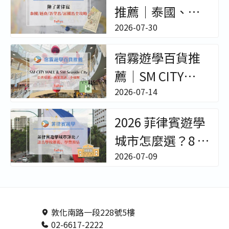
推薦｜泰國、越
南、峇里島冬夏
2026-07-30
令營與成人遊學
宿霧遊學百貨推
全攻略 - 非凡遊學
薦｜SM CITY
MALL & SM
2026-07-14
Seaside City｜百
2026 菲律賓遊學
貨位置/樓層環境/
城市怎麼選？8 大
櫃位餐廳超完整
熱門城市、語言
2026-07-09
開箱！【菲律賓
學校特色與費用
遊學駐點直擊】
預估終極評比 - 非
－非凡遊學
凡遊學
敦化南路一段228號5樓
02-6617-2222