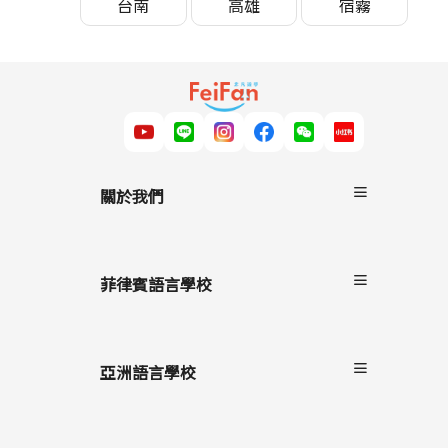
台南
高雄
宿霧
關於我們
關於非凡遊學
服務流程
菲律賓語言學校
雙國遊學
進修留學
宿霧
駐點服務
碧瑤
亞洲語言學校
克拉克
長灘島