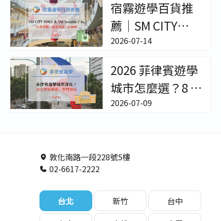
宿霧遊學百貨推
全攻略 - 非凡遊學
薦｜SM CITY
MALL & SM
2026-07-14
Seaside City｜百
2026 菲律賓遊學
貨位置/樓層環境/
城市怎麼選？8 大
櫃位餐廳超完整
熱門城市、語言
2026-07-09
開箱！【菲律賓
學校特色與費用
遊學駐點直擊】
預估終極評比 - 非
－非凡遊學
凡遊學
敦化南路一段228號5樓
02-6617-2222
台北
新竹
台中