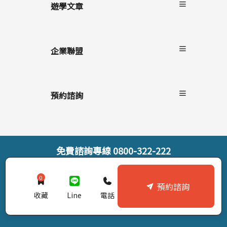
遊學文章
最新消息
遊學懶人包
企業聯盟
語言學校/生活
學生心得
自助家遊學網
海外留遊學
上學院留學
預約諮詢
遊學隨身秘書APP
StudyDIY國際遊學博覽會
線上預約諮詢
線上直接報名
索取遊學雜誌
免費諮詢專線
0800-322-222
© StudyDIY 2019-2026. All rights reserved |
隱私權政策
0
預約諮詢
收藏
Line
電話