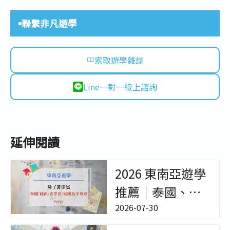
聯繫非凡遊學
索取遊學雜誌
Line一對一線上諮詢
延伸閱讀
2026 東南亞遊學
推薦｜泰國、越
南、峇里島冬夏
2026-07-30
令營與成人遊學