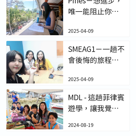
Pines－想進步，
唯一能阻止你的
只有你自己 小民
2025-04-09
【菲律賓遊學學
生心得】－非凡
SMEAG1－一趟不
遊學
會後悔的旅程
Aimee【菲律賓
2025-04-09
遊學學生心得】
－非凡遊學
MDL - 這趟菲律賓
遊學，讓我覺得
最有趣也最難忘
2024-08-19
的就是人【菲律