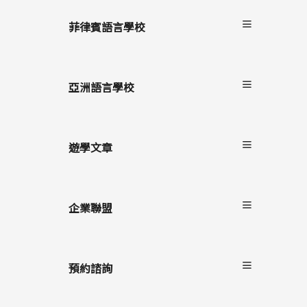
關於非凡遊學
服務流程
菲律賓語言學校
雙國遊學
進修留學
宿霧
駐點服務
碧瑤
亞洲語言學校
克拉克
長灘島
遊學文章
最新消息
遊學懶人包
企業聯盟
語言學校/生活
學生心得
自助家遊學網
海外留遊學
上學院留學
預約諮詢
遊學隨身秘書APP
StudyDIY國際遊學博覽會
線上預約諮詢