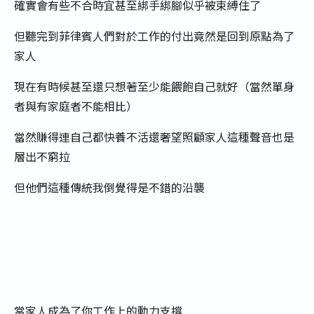
確實會有些不合時宜甚至綁手綁腳似乎被束縛住了
但聽完到菲律賓人們對於工作的付出竟然是回到原點為了
家人
現在有時候甚至還只想著至少能餵飽自己就好（當然單身
者與有家庭者不能相比）
當然賺得連自己都快養不活還奢望照顧家人這種聲音也是
層出不窮拉
但他們這種傳統我倒覺得是不錯的沿襲
當家人成為了你工作上的動力支撐