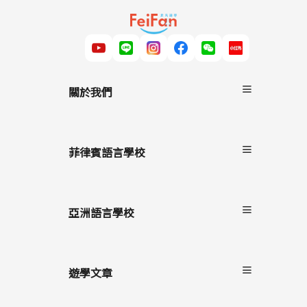
關於我們
關於非凡遊學
服務流程
菲律賓語言學校
雙國遊學
進修留學
宿霧
駐點服務
碧瑤
亞洲語言學校
克拉克
長灘島
遊學文章