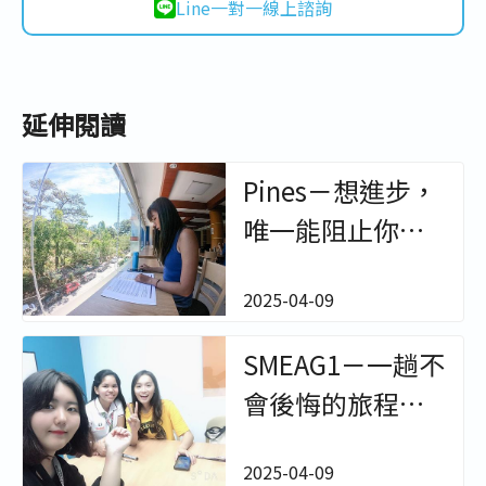
Line一對一線上諮詢
延伸閱讀
Pines－想進步，
唯一能阻止你的
只有你自己 小民
2025-04-09
【菲律賓遊學學
生心得】－非凡
SMEAG1－一趟不
遊學
會後悔的旅程
Aimee【菲律賓
2025-04-09
遊學學生心得】