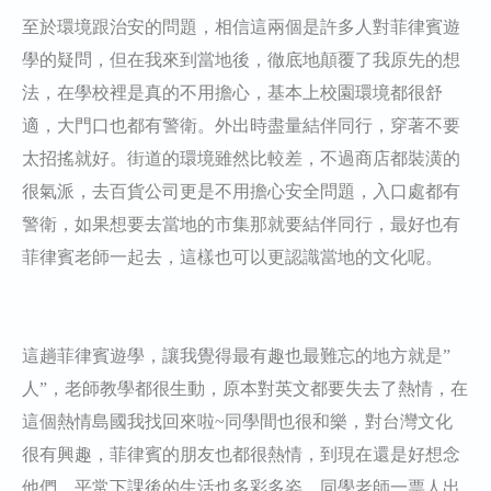
至於環境跟治安的問題，相信這兩個是許多人對菲律賓遊
學的疑問，但在我來到當地後，徹底地顛覆了我原先的想
法，在學校裡是真的不用擔心，基本上校園環境都很舒
適，大門口也都有警衛。外出時盡量結伴同行，穿著不要
太招搖就好。街道的環境雖然比較差，不過商店都裝潢的
很氣派，去百貨公司更是不用擔心安全問題，入口處都有
警衛，如果想要去當地的市集那就要結伴同行，最好也有
菲律賓老師一起去，這樣也可以更認識當地的文化呢。
這趟菲律賓遊學，讓我覺得最有趣也最難忘的地方就是”
人”，老師教學都很生動，原本對英文都要失去了熱情，在
這個熱情島國我找回來啦~同學間也很和樂，對台灣文化
很有興趣，菲律賓的朋友也都很熱情，到現在還是好想念
他們。平常下課後的生活也多彩多姿，同學老師一票人出