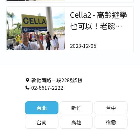
－非凡遊學
Cella2 - 高齡遊學
也可以！老碗豆
【菲律賓遊學學
2023-12-05
生心得】－非凡
遊學
敦化南路一段228號5樓
02-6617-2222
台北
新竹
台中
台南
高雄
宿霧