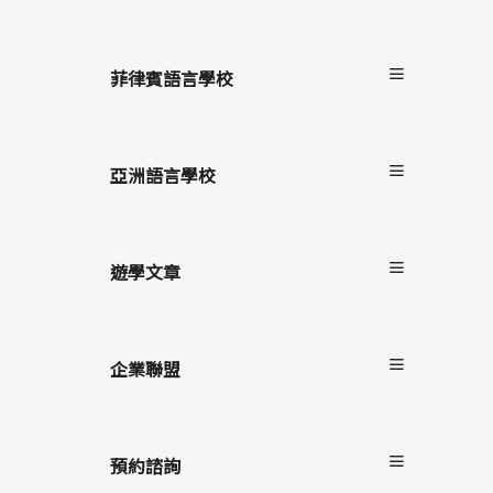
關於非凡遊學
服務流程
菲律賓語言學校
雙國遊學
進修留學
宿霧
駐點服務
碧瑤
亞洲語言學校
克拉克
長灘島
遊學文章
最新消息
遊學懶人包
企業聯盟
語言學校/生活
學生心得
自助家遊學網
海外留遊學
上學院留學
預約諮詢
遊學隨身秘書APP