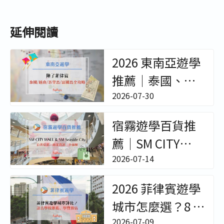
延伸閱讀
2026 東南亞遊學
推薦｜泰國、越
南、峇里島冬夏
2026-07-30
令營與成人遊學
宿霧遊學百貨推
全攻略 - 非凡遊學
薦｜SM CITY
MALL & SM
2026-07-14
Seaside City｜百
2026 菲律賓遊學
貨位置/樓層環境/
城市怎麼選？8 大
櫃位餐廳超完整
2026-07-09