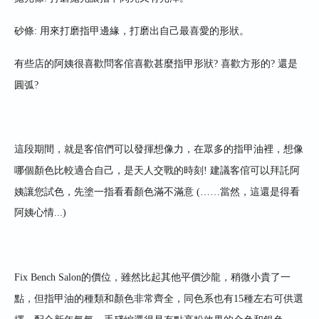
砂條
:
用來打磨指甲邊緣，打磨出自己最喜愛的形狀
。
有些店的阿姨很喜歡問客倌喜歡甚麼指甲形狀? 喜歡方形的? 還是
圓弧?
這段期間，就是客倌們可以發揮想像力，在眾多的指甲油裡
，
想像
哪個顏色比較適合自己
，是
天人交戰的時刻! 建議客倌
可以拜託阿
姨讓您試色，先塗一指看看顏色滿不滿意
(……
當然，這還是得看
阿姨心情...
)
Fix Bench Salon
的價位
，
雖然比起其他平價沙龍，稍微小貴了一
點
，但指甲油的種類和顏色非常齊全
，
同色系也有
15
種左右可供選