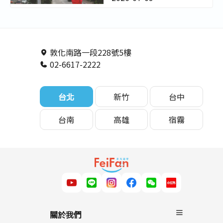
熱門城市、語言
開箱！【菲律賓
學校特色與費用
遊學駐點直擊】
預估終極評比 - 非
－非凡遊學
凡遊學
敦化南路一段228號5樓
02-6617-2222
台北
新竹
台中
台南
高雄
宿霧
關於我們