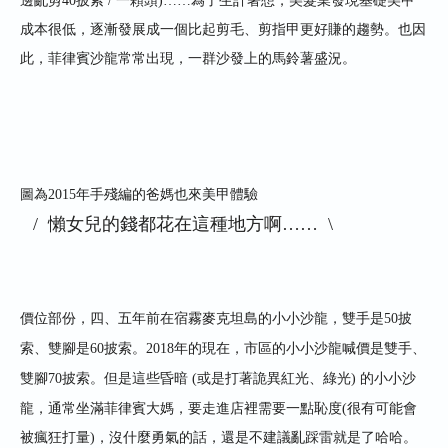
邊亂剪
40
披索
/
一顆頭
)……
為了生計著想，美髮業發現基礎美甲
成本很低，逐漸發展成一個比起剪毛、剪指甲更好賺的趨勢。也因
此，菲律賓沙龍常常出現，一群沙發上的馬鈴薯盛況。
圖為
2015
年手殘編的爸媽也來美甲體驗
/ 懶女兒的錢都花在這種地方啊
…… \
價位部份，四、五年前在宿霧麥克坦島的小小沙龍，雙手是
50
披
索、雙腳是
60
披索。
2018
年的現在，市區的小小沙龍喊價是雙手、
雙腳
70
披索。但是這些昏暗
(
或是打著詭異紅光
、
綠光
)
的小小沙
龍，通常坐滿菲律賓大媽，要走進店裡需要一點恥度
(
很有可能會
被瘋狂打量
)
，沒什麼勇氣的話，還是不建議亂踩雷就是了哈哈。