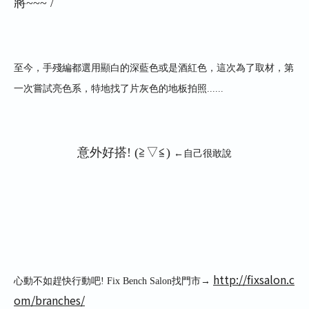
將
~~~ /
至今
，
手殘編都選用顯白的深藍色或是酒紅色，這次為了取材，第
一次嘗試亮色系，特地找了片灰色的地板拍照......
意外好搭
!
(≧▽≦)
←自己很敢說
http://fixsalon.c
心動不如趕快行動吧
! Fix Bench Salon
找門市
→
om/branches/