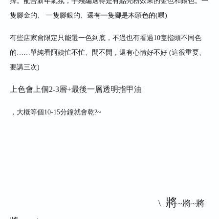
擇
。
配合新年氣氛
，
手殘編選得是有點亮粉效果的金色和銀色
。
一
隻腳金的
、
一隻腳銀的
、
還有一隻腳是木頭色的
(
喂
)
有些店家會限定只能選一色到底
，
不過也有看過
10
隻指頭不同色
的
……
單純看阿姨忙不忙
、
閒不閒
，
還有心情好不好
(
這很重要
、
要講三次
)
上色會上個2-3層+最後一層透明指甲油
，大概等個10-15分鐘就會乾?~
將
\
~
將
~
將