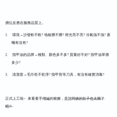
價位反應在服務品質上
。
1.
環境
→
沙發軟不軟
?
地板髒不髒
?
燈光亮不亮
?
冷氣強不強
?
蒼
蠅有沒有
?
2.
指甲油的品牌
→
種類
、
顏色多不多
?
質量好不好
?
指甲油單價
多少
?
3.
清潔度
→
毛巾乾不乾淨
?
指甲剪等刀具
，
有沒有確實消毒
?
正式上工啦
~
來看看手殘編的豬腳
，是
說
阿姨的肚子也太圓了
吧?!