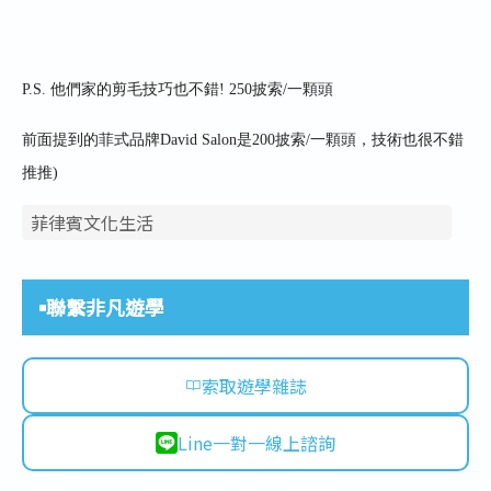
P.S.
他們家
的剪毛技巧也不錯
!
250
披索
/
一顆頭
前面提到的菲式品牌
David Salon
是
200
披索
/
一顆頭
，技術也很不錯
推推
)
菲律賓文化生活
聯繫非凡遊學
索取遊學雜誌
Line一對一線上諮詢