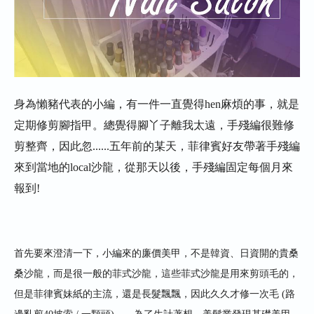
身為懶豬代表的小編
，有一件
一直覺得
hen
麻煩的事
，就是
定期修剪腳指甲。總覺得腳丫子離我太遠，手殘編很難修
剪整齊，因此忽......五年前的某天，菲律賓好友帶著手殘編
來到當地的
local
沙龍，從那天以後，手殘編固定每個月來
報到
!
首先要來澄清一下，小編來的廉價美甲，不是韓資
、
日資開的貴桑
桑沙龍，而是很一般的菲式沙龍，這些菲式沙龍是用來剪頭毛的，
但是菲律賓妹紙的主流，還是長髮飄飄，因此久久才修一次毛
(
路