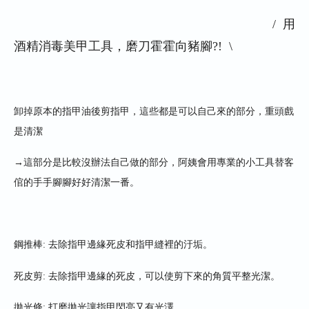
/
用
酒精消毒美甲工具
，磨刀霍霍向豬腳
?! \
卸掉原本的指甲油後剪指甲，這些都是可以自己來的部分，重頭戲
是清潔
→這部分是比較沒辦法自己做的部分，阿姨會用專業的小工具替客
倌的手手腳腳好好清潔一番。
鋼推棒
:
去除指甲邊緣死皮和指甲縫裡的汙垢
。
死皮剪
:
去除指甲邊緣的死皮，可以使剪下來的角質平整光潔
。
拋光條
:
打磨拋光讓指甲閃亮又有光澤
。