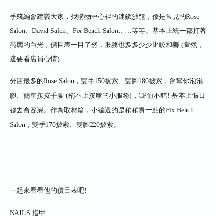
手殘編會建議大家，找購物中心裡的連鎖沙龍，像是常見的
Rose
Salon
、
David Salon
、
Fix Bench Salon……
等等。基本上統一都打著
亮麗的白光，價目表一目了然，服務也多多少少比較和善
(
當然，
這要看店員心情
)……
分店最多的
Rose Salon
，雙手
150
披索、雙腳
180
披索，會幫你泡泡
腳、簡單按按手腳
(
稱不上按摩的小服務
)
，CP值不錯! 基本上假日
都去會客滿。
作為取材篇，小編選的是稍稍貴一點的
Fix Bench
Salon
，雙手
170
披索、雙腳
220
披索。
一起來看看他的價目表吧
!
NAILS
指甲