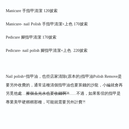
Manicure
手指甲清潔
120
披索
Manicure- nail Polish
手指甲清潔
+
上色
170
披索
Pedicure
腳指甲清潔
170
披索
Pedicure- nail polish
腳指甲清潔
+
上色
220
披索
Nail polish
=指甲油，也些店家清除(原本的)指甲油
Polish Remove
是
要另外收費的
，通常這種清個指甲油也要算錢的沙龍，小編就會再
另覓他處
…
擦個去光水也要收錢啊
?!
......
不過，如果客倌的指甲是
專業美甲硬梆梆那種，可能就需要另外計費?
!