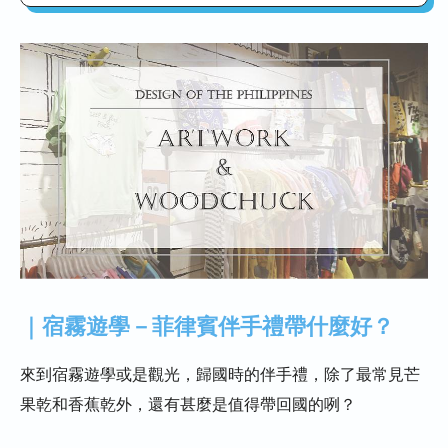
｜宿霧遊學－菲律賓伴手禮帶什麼好？
｜宿霧遊學－來Ayala mall找原創設計品
牌吧！
Island souvenirs
ARTWORK
WOODCHUCK
｜我想了解宿霧遊學代辦資訊及費用該
怎麼辦呢?
｜宿霧遊學－菲律賓伴手禮帶什麼好？
來到宿霧遊學或是觀光，歸國時的伴手禮，除了最常見芒
果乾和香蕉乾外，還有甚麼是值得帶回國的咧？