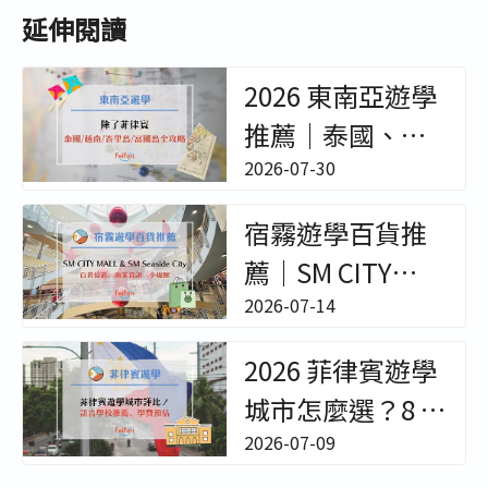
延伸閱讀
2026 東南亞遊學
推薦｜泰國、越
南、峇里島冬夏
2026-07-30
令營與成人遊學
宿霧遊學百貨推
全攻略 - 非凡遊學
薦｜SM CITY
MALL & SM
2026-07-14
Seaside City｜百
2026 菲律賓遊學
貨位置/樓層環境/
城市怎麼選？8 大
櫃位餐廳超完整
熱門城市、語言
2026-07-09
開箱！【菲律賓
學校特色與費用