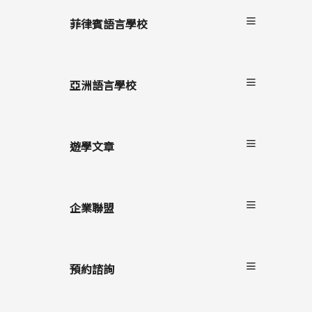
關於非凡遊學
服務流程
菲律賓語言學校
雙國遊學
進修留學
宿霧
駐點服務
碧瑤
亞洲語言學校
克拉克
長灘島
遊學文章
最新消息
遊學懶人包
企業聯盟
語言學校/生活
學生心得
自助家遊學網
海外留遊學
上學院留學
預約諮詢
遊學隨身秘書APP
StudyDIY國際遊學博覽會
線上預約諮詢