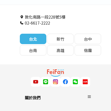
遊學駐點直擊】
預估終極評比 - 非
－非凡遊學
凡遊學
敦化南路一段228號5樓
02-6617-2222
台北
新竹
台中
台南
高雄
宿霧
關於我們