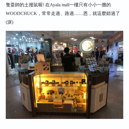
隻耍帥的土撥鼠喔! 在Ayala mall一樓只有小小一攤的
WOODCHUCK，常常走過、路過……恩，就這麼錯過了
(淚)