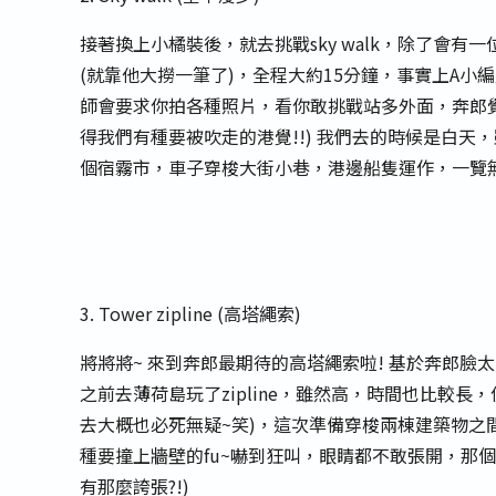
接著換上小橘裝後，就去挑戰sky walk，除了會
(就靠他大撈一筆了)，全程大約15分鐘，事實上A
師會要求你拍各種照片，看你敢挑戰站多外面，奔郎覺
得我們有種要被吹走的港覺!!) 我們去的時候是白
個宿霧市，車子穿梭大街小巷，港邊船隻運作，一覽無遺 
3. Tower zipline (高塔繩索)
將將將~ 來到奔郎最期待的高塔繩索啦! 基於奔郎
之前去薄荷島玩了zipline，雖然高，時間也比較長
去大概也必死無疑~笑)，這次準備穿梭兩棟建築物之
種要撞上牆壁的fu~嚇到狂叫，眼睛都不敢張開，那個
有那麼誇張?!)