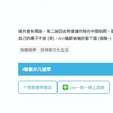
總共會有兩趟，第二趟回去時會讓你掉在中間拍照，
自己的繩子不放 (笑)，A小編都偷喵的看下面 (撥髮~)
宿霧遊學
菲律賓文化生活
聯繫非凡遊學
索取遊學雜誌
Line一對一線上諮詢