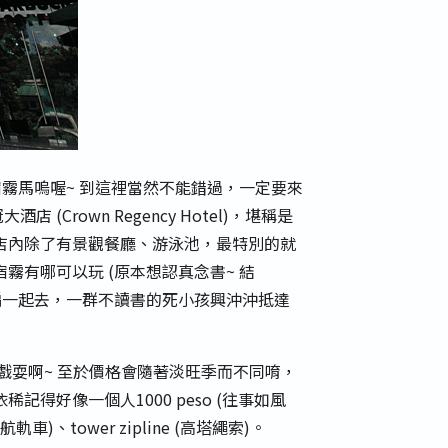
，宿霧馬嗚喔~ 到這裡當然不能錯過，一定要來
(Crown Regency Hotel)，堪稱是
店內除了有景觀餐廳、游泳池，最特別的就
有哪可以玩 (原本想認真念書~ 結
跟A小編一起去，一群不讀書的死小孩興沖沖抵達
戲耍啊~ 至於價格會隨著淡旺季而不同唷，
記得好像一個人1000 peso (往事如風
巡航軌車)、tower zipline (高塔繩索)。