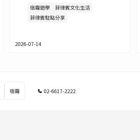
位置/樓層環境/櫃位餐廳超完整
宿霧遊學
菲律賓文化生活
開箱！【菲律賓遊學駐點直擊】
菲律賓駐點分享
－非凡遊學
2026-07-14
宿霧
02-6617-2222