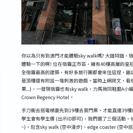
你以為只有到澳門才能體驗sky walk嗎? 大錯特錯
體驗一下的啊! 位在宿霧正市區，擁有40樓高層的皇冠大酒店 
全宿霧最高的建築，有好多旅行團都會來住這捏，飯
是頂樓還有附設一堆刺激的遊戲。當時上網爬文，看宿霧
果...)，一發現宿霧也有sky walk，力馬揪同鞋
Crown Regency Hotel。
手刀衝去搭電梯要先到19樓去買門票，才能直達39樓
學生會有學生價 (出示ID即可)，我們選了三個活動，依稀
~)，包含sky walk (空中漫步)、edge coaster (空中