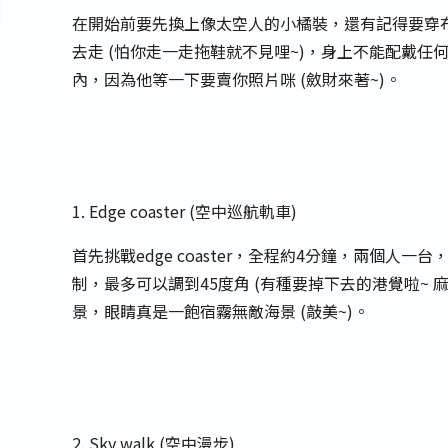
在開始前要先換上像太空人的小橘裝，還有記得要穿布
去走 (怕你走一走拖鞋就不見哩~)，身上不能配戴
內，因為他等一下要賣你照片咪 (斂財來著~)。
1. Edge coaster (空中巡航軌車)
首先挑戰edge coaster，全程約4分鐘，兩個人
制，最多可以調到45度角 (有種要掉下去的港覺啦~
景，眼睛真是一飽宿霧無敵海景 (敲美~)。
2. Sky walk (空中漫步)