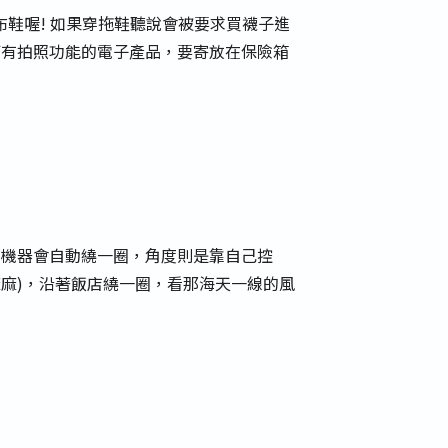
鞋喔! 如果穿拖鞋聽說會被要求買襪子進
任何有拍照功能的電子產品，要寄放在保險箱
一台，機器會自動繞一圈，角度則是靠自己控
 麻麻)，沿著飯店繞一圈，看那海天一線的風