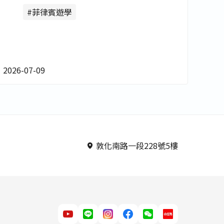
用預估終極評比 - 非凡遊學
#菲律賓遊學
2026-07-09
敦化南路一段228號5樓