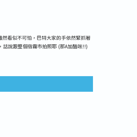
雖然看似不可怕，巴特大家的手依然緊抓著
，話說跟整個宿霧市拍照耶 (那A加醋咪!!)