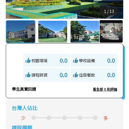
1
/
13
0.0
0.0
校園環境
學校設備
0.0
0.0
課程師資
住宿餐飲
學生真實回饋
看全部 0 則評論
台灣人佔比
少
多
課程種類