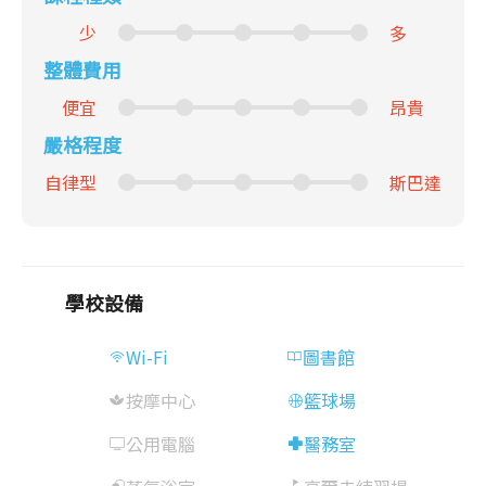
少
多
整體費用
便宜
昂貴
嚴格程度
自律型
斯巴達
學校設備
Wi-Fi
圖書館
按摩中心
籃球場
公用電腦
醫務室