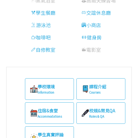
蒸氣浴室
高爾夫練習場
學生餐廳
交誼休息廳
游泳池
小商店
咖啡吧
健身房
自修教室
電影室
學校環境
課程介紹
Information
Courses
住宿&食堂
校規&常見QA
Accommodations
Rules & QA
學生真實評論