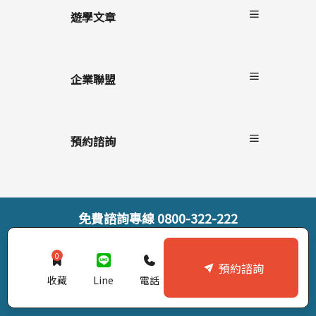
遊學文章
最新消息
遊學懶人包
企業聯盟
語言學校/生活
學生心得
自助家遊學網
海外留遊學
上學院留學
預約諮詢
遊學隨身秘書APP
StudyDIY國際遊學博覽會
線上預約諮詢
線上直接報名
索取遊學雜誌
免費諮詢專線
0800-322-222
© StudyDIY 2019-2026. All rights reserved |
隱私權政策
0
預約諮詢
收藏
Line
電話