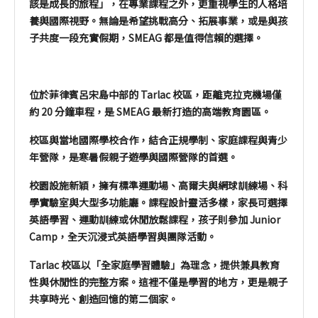
該是成長的旅程」，在專業課程之外，更重視學生的人格培
養與國際視野。無論是希望挑戰高分、拓展事業，或是與孩
子共度一段充實假期，SMEAG 都是值得信賴的選擇。
位於菲律賓呂宋島中部的
Tarlac 校區
，距離克拉克機場僅
約 20 分鐘車程，是 SMEAG 最新打造的高端教育園區。
校區與當地國際學校合作，結合正規學制、家庭課程與青少
年營隊，是寒暑假親子遊學與國際營隊的首選。
校園設施新穎，擁有標準運動場、高爾夫與網球訓練場、科
學實驗室與大型多功能廳。課程設計靈活多樣，家長可選擇
英語學習、運動訓練或休閒放鬆課程，孩子則參加 Junior
Camp，全天沉浸式英語學習與團隊活動。
Tarlac 校區以「全家庭學習體驗」為理念，提供兼具教育
性與休閒性的完整方案。這裡不僅是學習的地方，更是親子
共享時光、創造回憶的第二個家。