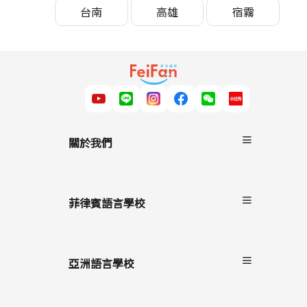
台南
高雄
宿霧
關於我們
關於非凡遊學
服務流程
菲律賓語言學校
雙國遊學
進修留學
宿霧
駐點服務
碧瑤
亞洲語言學校
克拉克
長灘島