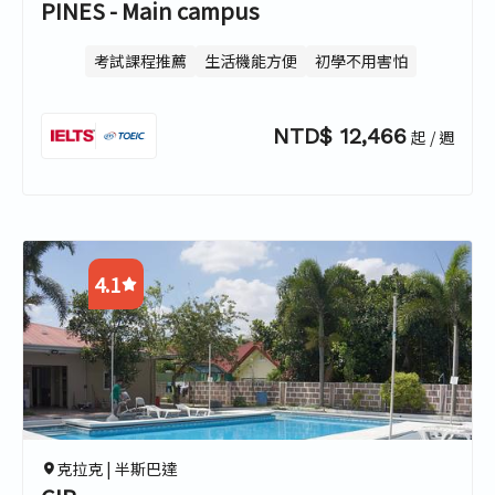
PINES - Main campus
考試課程推薦
生活機能方便
初學不用害怕
NTD$ 12,466
起 / 週
4.1
4.5
3.5
4.7
3.8
克拉克 |
半斯巴達