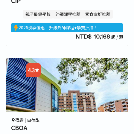
CIP
親子最優學校
外師課程推薦
素食友好推薦
2026淡季優惠：升級外師課程+學費折扣！
NTD$ 10,168
起 / 週
4.3
4.5
4.2
3.8
4.5
宿霧 |
自律型
CBOA