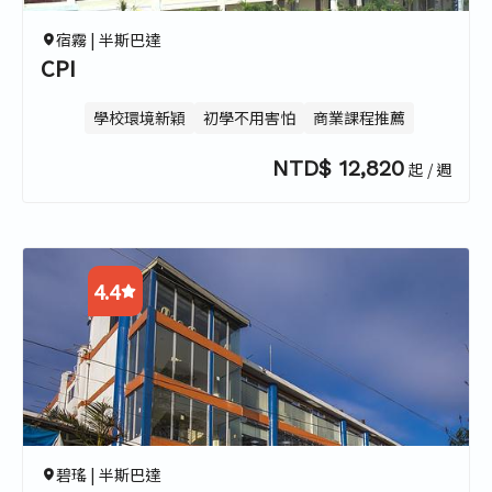
宿霧 |
半斯巴達
CPI
學校環境新穎
初學不用害怕
商業課程推薦
NTD$ 12,820
起 / 週
4.4
4.7
4.2
4.2
4.4
碧瑤 |
半斯巴達