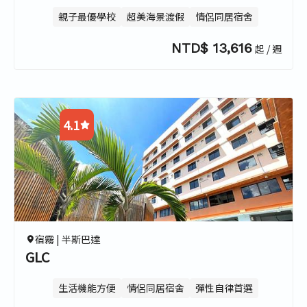
親子最優學校
超美海景渡假
情侶同居宿舍
NTD$ 13,616
起 / 週
4.1
4.7
4.1
3.5
4.3
宿霧 |
半斯巴達
GLC
生活機能方便
情侶同居宿舍
彈性自律首選