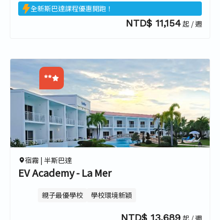
全新斯巴達課程優惠開跑！
NTD$ 11,154
起 / 週
**
0.0
0.0
0.0
0.0
宿霧 |
半斯巴達
EV Academy - La Mer
親子最優學校
學校環境新穎
NTD$ 13,689
起 / 週