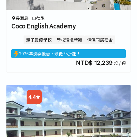
3.3
長灘島 |
自律型
Coco English Academy
親子最優學校
學校環境新穎
情侶同居宿舍
2026年淡季優惠，最低75折起！
NTD$ 12,239
起 / 週
4.4
4.6
4.4
4.1
4.6