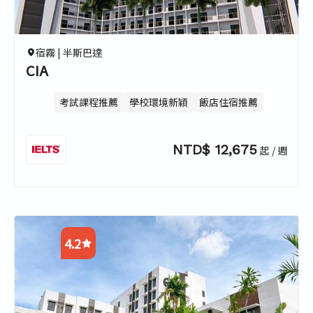
3.7
4.4
宿霧 |
半斯巴達
CIA
考試課程推薦
學校環境新穎
飯店住宿推薦
NTD$ 12,675
起 / 週
4.2
4.4
4.2