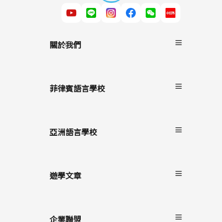
關於我們
關於非凡遊學
服務流程
菲律賓語言學校
雙國遊學
進修留學
宿霧
駐點服務
碧瑤
亞洲語言學校
克拉克
長灘島
遊學文章
最新消息
遊學懶人包
企業聯盟