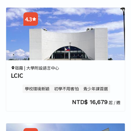
4.3
4.0
3.0
5.0
5.0
宿霧 |
大學附設語言中心
LCIC
學校環境新穎
初學不用害怕
青少年課首選
NTD$ 16,679
起 / 週