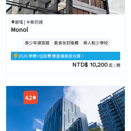
4.2
4.2
碧瑤 |
半斯巴達
Monol
青少年課首選
素食友好推薦
華人較少學校
2026 學費+住宿費 雙重優惠超划算！
NTD$ 10,200
起 / 週
4.2
4.3
4.3
3.6