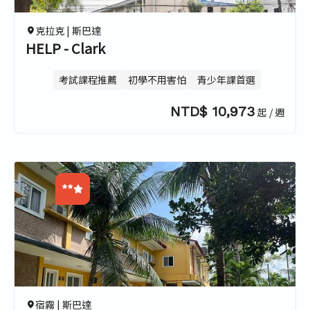
0.0
克拉克 |
斯巴達
HELP - Clark
考試課程推薦
初學不用害怕
青少年課首選
NTD$ 10,973
起 / 週
**
0.0
0.0
0.0
0.0
宿霧 |
斯巴達