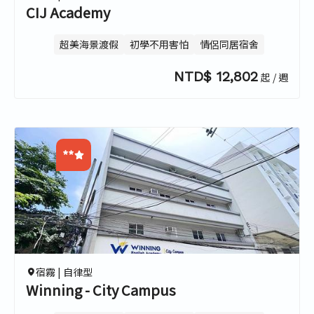
CIJ Academy
超美海景渡假
初學不用害怕
情侶同居宿舍
NTD$ 12,802
起 / 週
**
0.0
0.0
0.0
0.0
宿霧 |
自律型
Winning - City Campus