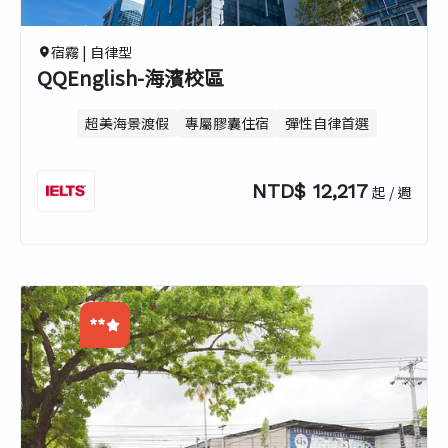
4.4
宿霧 |
自律型
QQEnglish-海濱校區
超美海景渡假
專屬膠囊住宿
彈性自律首選
NTD$ 12,217
起 / 週
**
0.0
0.0
0.0