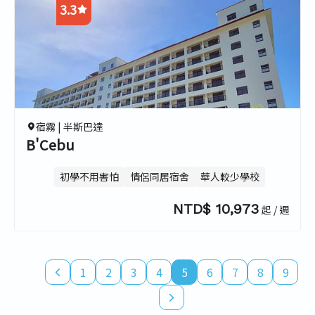
3.3
4.0
3.0
3.0
3.0
宿霧 |
半斯巴達
B'Cebu
初學不用害怕
情侶同居宿舍
華人較少學校
NTD$ 10,973
起 / 週
1
2
3
4
5
6
7
8
9