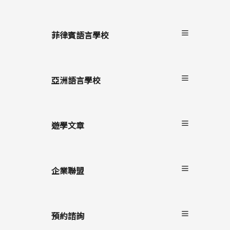
關於非凡遊學
服務流程
菲律賓語言學校
雙國遊學
進修留學
宿霧
駐點服務
碧瑤
亞洲語言學校
克拉克
長灘島
遊學文章
最新消息
遊學懶人包
企業聯盟
語言學校/生活
學生心得
自助家遊學網
海外留遊學
上學院留學
預約諮詢
遊學隨身秘書APP