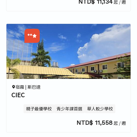
NTD$ 11,134
起 / 週
**
0.0
0.0
0.0
0.0
宿霧 |
斯巴達
CIEC
親子最優學校
青少年課首選
華人較少學校
NTD$ 11,558
起 / 週