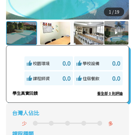
1
/
19
0.0
0.0
校園環境
學校設備
0.0
0.0
課程師資
住宿餐飲
學生真實回饋
看全部 0 則評論
台灣人佔比
少
多
課程種類