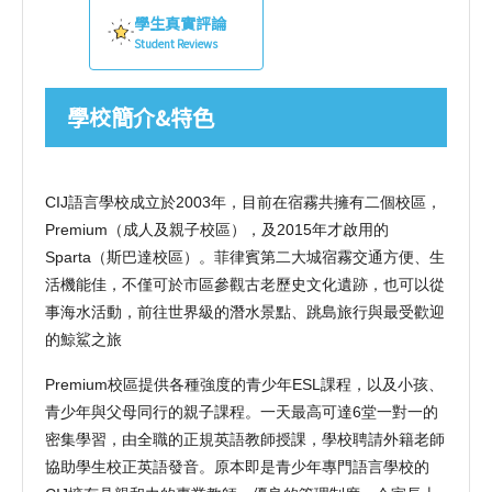
學生真實評論
Student Reviews
學校簡介&特色
CIJ
語言學校成立於
2003
年，目前在宿霧共擁有二個校區，
Premium
（成人及親子校區），及
2015
年才啟用的
Sparta
（斯巴達校區）。菲律賓第二大城宿霧交通方便、生
活機能佳，不僅可於市區參觀古老歷史文化遺跡，也可以從
事海水活動，前往世界級的潛水景點、跳島旅行與最受歡迎
的鯨鯊之旅
Premium
校區提供各種強度的青少年
ESL
課程，以及小孩、
青少年與父母同行的親子課程。一天最高可達
6
堂一對一的
密集學習，由全職的正規英語教師授課，學校聘請外籍老師
協助學生校正英語發音。原本即是青少年專門語言學校的