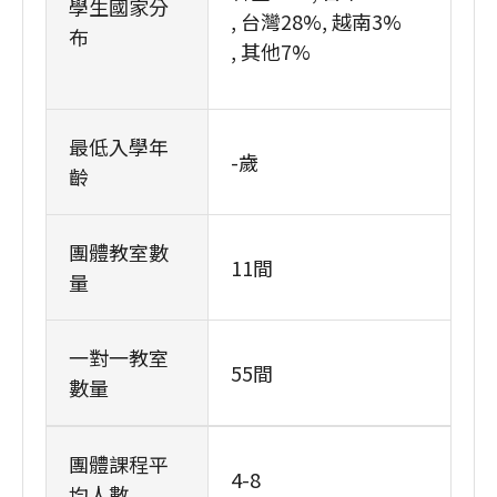
學生國家分
台灣28%
越南3%
布
其他7%
最低入學年
-歲
齡
團體教室數
11間
量
一對一教室
55間
數量
團體課程平
4-8
均人數