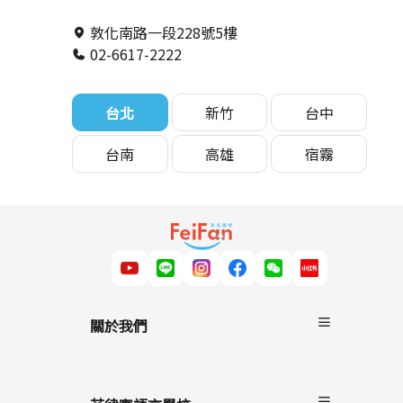
敦化南路一段228號5樓
02-6617-2222
台北
新竹
台中
台南
高雄
宿霧
關於我們
關於非凡遊學
服務流程