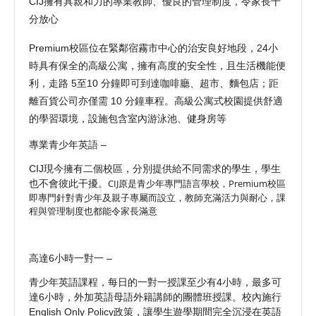
CIJ
擁有具親和力的專業教師、優良的管理制度，令家長十
分放心
Premium
校區
位在緊鄰宿霧市中心的治安良好地段，
24
小
時具有保全的高級公寓，擁有高度的安全性
，且生活機能便
利，走路
5至
10
分鐘即可到達咖啡廳、超市、麵包店；距
離百貨公司亦僅需
10
分鐘車程。高級公寓式校園提供舒適
的學習環境，設施包含室內游泳池、健身房等
專業青少年英語
–
CIJ
現今擁有二個校區，分別提供給不同需求的學生，學生
CIJ原是青少年專門語言學校，
Premium
校區
也不會彼此干擾。
即專門針對青少年及親子專屬而設立，教師充滿活力與耐心，課
程與管理制度也都能令家長滿意
高達
6
小時一對一
–
青少年英語課程，每日的一對一授課至少有
4
小時，最多可
達
6
小時，外加英語母語外籍講師的團體班授課。校內施行
English Only Policy
政策，讓學生遊學期間完全沉浸在英語