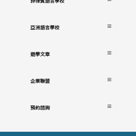
菲律賓語言學校
雙國遊學
進修留學
宿霧
駐點服務
碧瑤
亞洲語言學校
克拉克
長灘島
遊學文章
最新消息
遊學懶人包
企業聯盟
語言學校/生活
學生心得
自助家遊學網
海外留遊學
上學院留學
預約諮詢
遊學隨身秘書APP
StudyDIY國際遊學博覽會
線上預約諮詢
線上直接報名