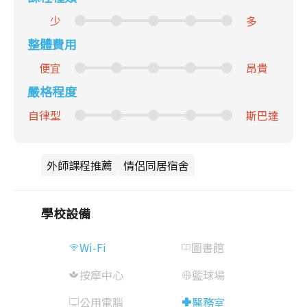
少
多
整體費用
便宜
昂貴
嚴格程度
自律型
斯巴達
外師課程推薦
情侶同居宿舍
學校設備
Wi-Fi
圖書館
按摩中心
籃球場
公用電腦
醫務室