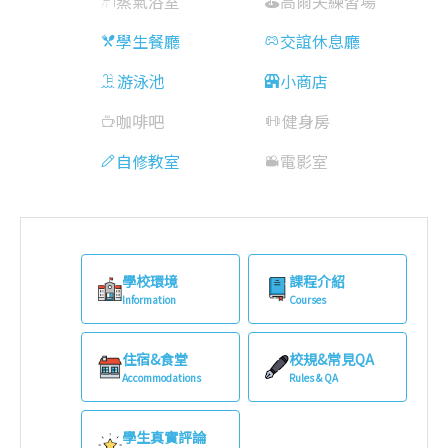
蒸氣浴室
高爾夫練習場
學生餐廳
交誼休息廳
游泳池
小商店
咖啡吧
健身房
自修教室
電影室
學校環境
課程介紹
Information
Courses
住宿&食堂
校規&常見QA
Accommodations
Rules & QA
學生真實評論