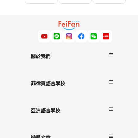
關於我們
關於非凡遊學
服務流程
菲律賓語言學校
雙國遊學
進修留學
宿霧
駐點服務
碧瑤
亞洲語言學校
克拉克
長灘島
遊學文章