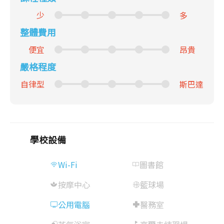
少
多
整體費用
便宜
昂貴
嚴格程度
自律型
斯巴達
學校設備
Wi-Fi
圖書館
按摩中心
籃球場
公用電腦
醫務室