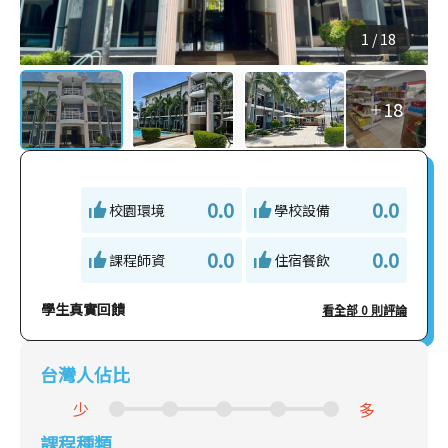
1
/
18
18
＋
0.0
0.0
校園環境
學校設備
0.0
0.0
課程師資
住宿餐飲
學生真實回饋
看全部 0 則評論
台灣人佔比
少
多
課程種類