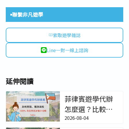
聯繫非凡遊學
索取遊學雜誌
Line一對一線上諮詢
延伸閱讀
菲律賓遊學代辦
怎麼選？比較重
點、服務流程與
2026-08-04