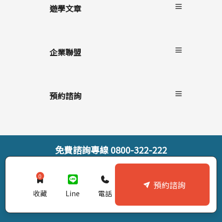
遊學文章
最新消息
遊學懶人包
企業聯盟
語言學校/生活
學生心得
自助家遊學網
海外留遊學
上學院留學
預約諮詢
遊學隨身秘書APP
StudyDIY國際遊學博覽會
線上預約諮詢
線上直接報名
索取遊學雜誌
免費諮詢專線
0800-322-222
© StudyDIY 2019-2026. All rights reserved |
隱私權政策
0
預約諮詢
收藏
Line
電話