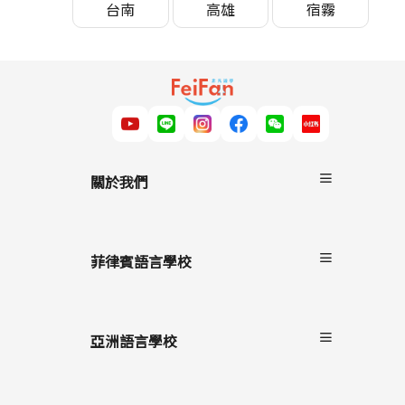
台南
高雄
宿霧
關於我們
關於非凡遊學
服務流程
菲律賓語言學校
雙國遊學
進修留學
宿霧
駐點服務
碧瑤
亞洲語言學校
克拉克
長灘島