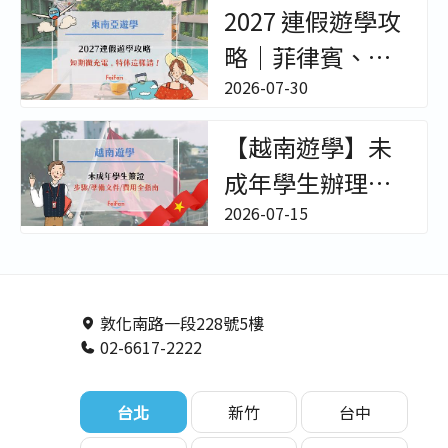
真實學員評價完
2027 連假遊學攻
整解析！ - 非凡遊
略｜菲律賓、泰
學
國、越南短期遊
2026-07-30
學與特休請假技
【越南遊學】未
巧 - 非凡遊學
成年學生辦理簽
證 & WEG文件全
2026-07-15
指南｜家長必看!
－非凡遊學
敦化南路一段228號5樓
02-6617-2222
台北
新竹
台中